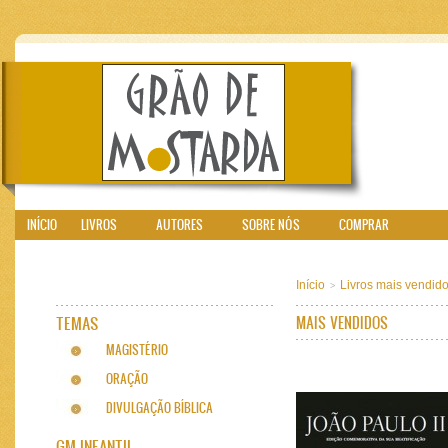
INÍCIO
LIVROS
AUTORES
SOBRE NÓS
COMPRAR
Início
Livros mais vendid
>
TEMAS
MAIS VENDIDOS
MAGISTÉRIO
ORAÇÃO
DIVULGAÇÃO BÍBLICA
GM INFANTIL