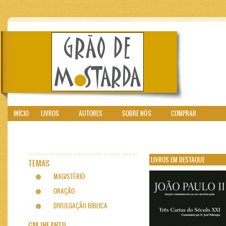
INÍCIO
LIVROS
AUTORES
SOBRE NÓS
COMPRAR
LIVROS EM DESTAQUE
TEMAS
MAGISTÉRIO
ORAÇÃO
DIVULGAÇÃO BÍBLICA
GM INFANTIL